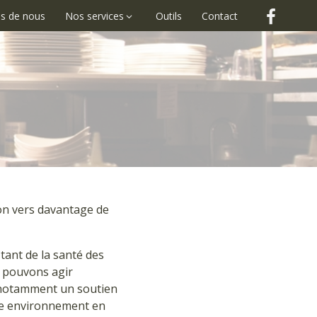
s de nous
Nos services
Outils
Contact
Nous 
ion vers davantage de
 tant de la santé des
s pouvons agir
e notamment un soutien
tre environnement en