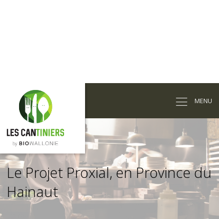
Passer
au
MENU
contenu
principal
Le Projet Proxial, en Province du
Hainaut