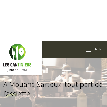
Passer
au
MENU
contenu
principal
À Mouans-Sartoux, tout part de
l’assiette